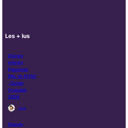
ENTERPRISES,
INC.
Les + lus
Disney
Infinity
Figurines
PAL Vs NTSC
: Guide
Complet
2026
Julia
Disney