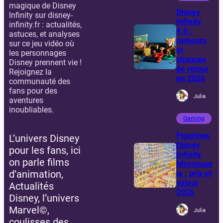
magique de Disney
Disney
Infinity sur disney-
Infinity
infinity.fr : actualités,
4.0 :
astuces, et analyses
rumeurs
sur ce jeu vidéo où
et
les personnages
chances
Disney prennent vie !
de retour
Rejoignez la
en 2026
communauté des
fans pour des
Julia
aventures
inoubliables.
Gaming
Figurines
L’univers Disney
Disney
pour les fans, ici
Infinity
on parle films
Microman
d’animation,
ia : prix et
valeur
Actualités
2026
Disney, l’univers
Marvel©,
Julia
coulisses des