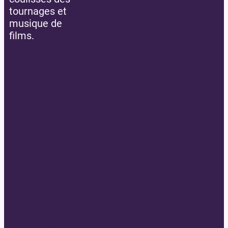
tournages et
musique de
films.
Ce site
est
NON-
officiel
et
indépendant. Il
est créé par des
amateurs
de
Disney©
pour
des fans
de
Disney©
. Les
marques
Disney© et
Disney Infinity©
sont la propriété
de DISNEY